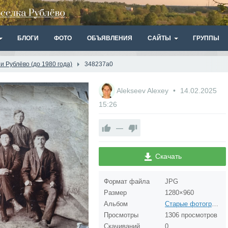
БЛОГИ
ФОТО
ОБЪЯВЛЕНИЯ
САЙТЫ
ГРУППЫ
 Рублёво (до 1980 года)
348237a0
Alekseev Alexey
14.02.2025
15:26
—
Скачать
Формат файла
JPG
Размер
1280×960
Альбом
Старые фотографии Рублёво (до 1980 года)
Просмотры
1306 просмотров
Скачиваний
0