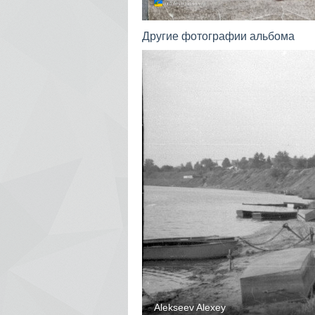
Другие фотографии альбома
5219
+1
0
Alekseev Alexey