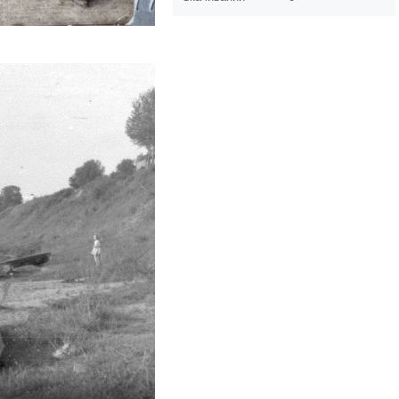
Alekseev 
4725
+1
0