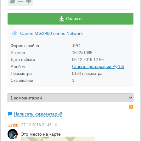
—
Скачать
Canon MG2900 series Network
Формат файла
JPG
Размер
1622×1085
Дата съёмки
06.12.2016
12:56
Альбом
Старые фотографии Рублёво (до 1980 года)
Просмотры
5164 просмотра
Скачиваний
1
RS
Написать комментарий
aspire
07.12.2016
21:45
#
Это место на карте