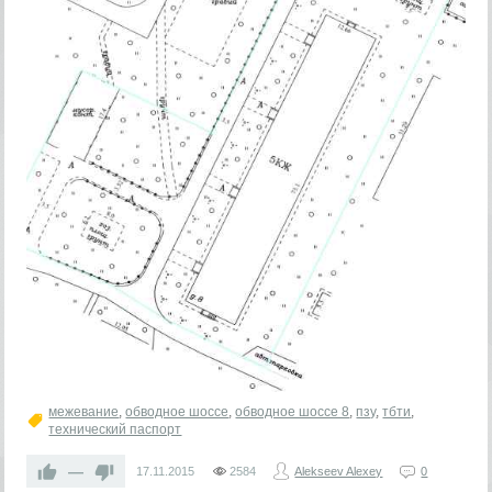
межевание
,
обводное шоссе
,
обводное шоссе 8
,
пзу
,
тбти
,
технический паспорт
—
17.11.2015
2584
Alekseev Alexey
0