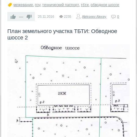
межевание
,
пзу
,
технический паспорт
,
тбти
,
обводное шоссе
—
25.11.2016
2235
Alekseev Alexey
0
План земельного участка ТБТИ: Обводное
шоссе 2