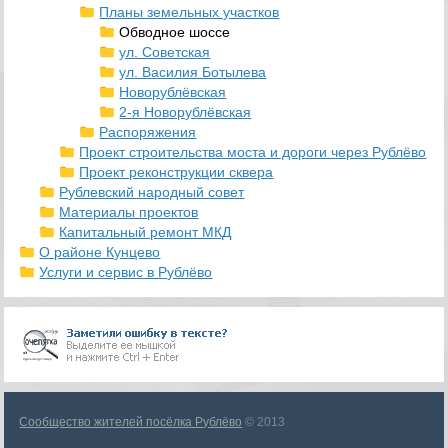
Планы земельных участков
Обводное шоссе
ул. Советская
ул. Василия Ботылева
Новорублёвская
2-я Новорублёвская
Распоряжения
Проект строительства моста и дороги через Рублёво
Проект реконструкции сквера
Рублевский народный совет
Материалы проектов
Капитальный ремонт МКД
О районе Кунцево
Услуги и сервис в Рублёво
Сообщество жителей посёлка Рублёво
© 2013