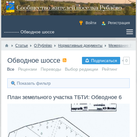
Войти
Регистрация
Статьи
О Рублёво
Нормативные документы
Межевание Руб
Обводное шоссе
Подписаться
0
Все
Рецензии
Переводы
Выбор редакции
Рейтинг
Показать фильтр
План земельного участка ТБТИ: Обводное 6