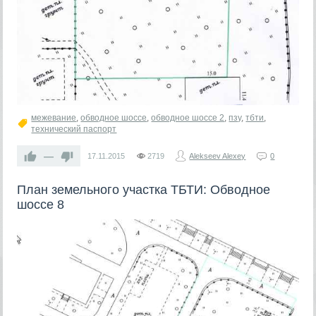
межевание
,
обводное шоссе
,
обводное шоссе 2
,
пзу
,
тбти
,
технический паспорт
—
17.11.2015
2719
Alekseev Alexey
0
План земельного участка ТБТИ: Обводное
шоссе 8