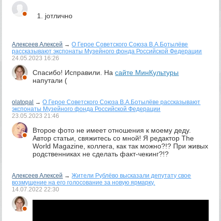
jотлично
Алексеев Алексей
→
О Герое Советского Союза В.А.Ботылёве
рассказывают экспонаты Музейного фонда Российской Федерации
24.05.2023
16:26
Спасибо! Исправили. На
сайте МинКультуры
напутали (
olatopal
→
О Герое Советского Союза В.А.Ботылёве рассказывают
экспонаты Музейного фонда Российской Федерации
23.05.2023
21:46
Второе фото не имеет отношения к моему деду.
Автор статьи, свяжитесь со мной! Я редактор The
World Magazine, коллега, как так можно?!? При живых
родственниках не сделать факт-чекинг?!?
Алексеев Алексей
→
Жители Рублёво высказали депутату свое
возмущение на его голосование за новую ярмарку.
14.07.2022
22:30