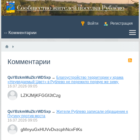
Войти
Регистрация
Комментарии
RS
QuYBzkmMuZlcrWDSxp
→
Благоустройство территории у храма
«Неувядаемый Цвет» в Рублево не пережило первую же зиму.
16.07.2026
09:05
LZKJMjKFGGfJtCzg
QuYBzkmMuZlcrWDSxp
→
Жители Рублево записали обращение к
Путину против моста
16.07.2026
09:05
gMnyuGxHUVvDvzcphNcxFtKs