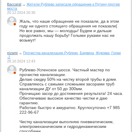
Baccarat
→
Жители Рублево записали обращение к Путину против
моста
20.12.2024
20:30
Жаль, что наше обращение не показали, да в этом
году ни одного стоящего обращения не показали(
Но все равно, мы — молодцы! Будем и дальше
продолжать нашу борьбу! Голыми руками нас не
возьмут!
nizami
→
Прочистка канализации Рублево, Барвиха, Жуковка, Горки
-2
26.10.2024
12:43
Рублево-Успенское шоссе. Частный мастер по
прочистке канализации.
Делаю скидку 50% на чистку второй трубы в доме.
Справляюсь с самыми сложными засорами труб
канализации ДУ от 50 до 300мм.
Прочищаю засор до достижения результата! 24 часа.
Обеспечиваю высокое качество чистки и даю
гарантию.
Работаю быстро и аккуратно. Круглосуточно +7 985
222-96-67
Чистку канализации выполняю пневматическим,
электромеханическим и гидродинамическим
способами.