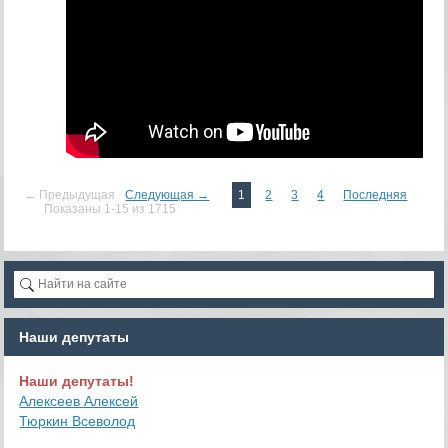
← Предыдущая
Следующая →
1
2
3
4
Последняя
Показаны 1-15 из 1715
Наши депутаты
Наши депутаты!
Алексеев Алексей
Тюркин Всеволод