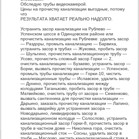
Обследую трубы видеокамерой.
Цены на прочистку канализации выгодные, потому
что
РЕЗУЛЬТАТА ХВАТАЕТ РЕАЛЬНО НАДОЛГО.
Устранить засор канализации на Рублево —
Успенском шоссе в Одинцовском районе или
прочистить канализацию на Рублевке: удалить засор
— Раздоры, промыть канализацию — Барвиха,
устранить засор в трубах — Жуковка, пробить засор
— Шульгино, прочистить канализационную трубу —
Усово, прочистить сложный засор Горки — 2,
очистить канализацию — Бузаево, устранить засор —
Борки, вызвать прочистку канализации — Успенское,
промыть трубы канализации — Горки-10, чистить
канализационные трубы — Иславское, удалить засор
— Дунино, прочистить канализацию между
колодцами Таганьково, пробить засор в трубе —
Матвейково, очистить трубу от засора — Семенково,
вызвать сантехника для прочистки канализации —
Дарьино, заказать прочистку канализации — Лапино,
вызвать аварийку для устранения засора —
Новодарьино, ликвидировать засор в
канализационном колодце — Солослово, устранить
канализационный засор Горки-8, прочистить засор в
трубе в частном доме — Николина гора, очистить
канализационный сток — Сосны, удалить засор в
трубе — Маслово, чистить канализационный стояк в