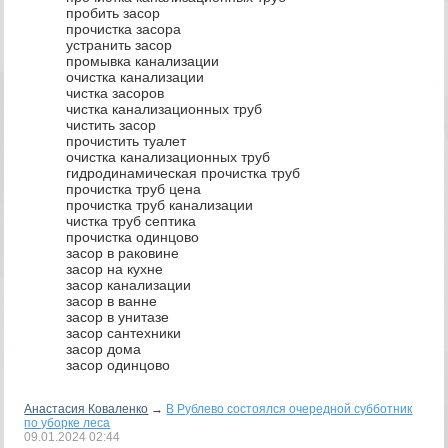
пробить засор
прочистка засора
устранить засор
промывка канализации
очистка канализации
чистка засоров
чистка канализационных труб
чистить засор
прочистить туалет
очистка канализационных труб
гидродинамическая прочистка труб
прочистка труб цена
прочистка труб канализации
чистка труб септика
прочистка одинцово
засор в раковине
засор на кухне
засор канализации
засор в ванне
засор в унитазе
засор сантехники
засор дома
засор одинцово
Анастасия Коваленко
→
В Рублево состоялся очередной субботник
по уборке леса
09.01.2024
02:44