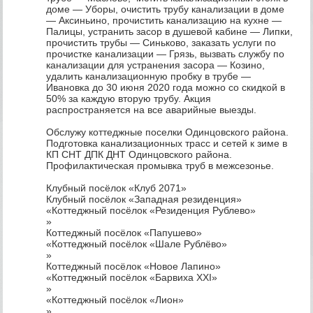
доме — Уборы, очистить трубу канализации в доме
— Аксиньино, прочистить канализацию на кухне —
Палицы, устранить засор в душевой кабине — Липки,
прочистить трубы — Синьково, заказать услуги по
прочистке канализации — Грязь, вызвать службу по
канализации для устранения засора — Козино,
удалить канализационную пробку в трубе —
Ивановка до 30 июня 2020 года можно со скидкой в
50% за каждую вторую трубу. Акция
распространяется на все аварийные выезды.
Обслужу коттеджные поселки Одинцовского района.
Подготовка канализационных трасс и сетей к зиме в
КП СНТ ДПК ДНТ Одинцовского района.
Профилактическая промывка труб в межсезонье.
Клубный посёлок «Клуб 2071»
Клубный посёлок «Западная резиденция»
«Коттеджный посёлок «Резиденция Рублево»
»
Коттеджный посёлок «Папушево»
«Коттеджный посёлок «Шале Рублёво»
»
Коттеджный посёлок «Новое Лапино»
«Коттеджный посёлок «Барвиха XXI»
»
«Коттеджный посёлок «Лион»
»