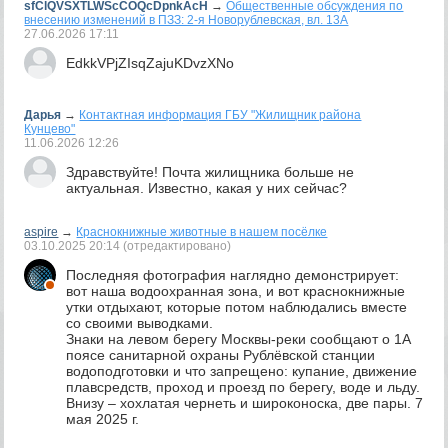
sfClQVSXTLWScCOQcDpnkAcH
→
Общественные обсуждения по
внесению изменений в ПЗЗ: 2-я Новорублевская, вл. 13А
27.06.2026
17:11
EdkkVPjZIsqZajuKDvzXNo
Дарья
→
Контактная информация ГБУ "Жилищник района
Кунцево"
11.06.2026
12:26
Здравствуйте! Почта жилищника больше не
актуальная. Известно, какая у них сейчас?
aspire
→
Краснокнижные животные в нашем посёлке
03.10.2025
20:14
(отредактировано)
Последняя фотография наглядно демонстрирует:
вот наша водоохранная зона, и вот краснокнижные
утки отдыхают, которые потом наблюдались вместе
со своими выводками.
Знаки на левом берегу Москвы-реки сообщают о 1А
поясе санитарной охраны Рублёвской станции
водоподготовки и что запрещено: купание, движение
плавсредств, проход и проезд по берегу, воде и льду.
Внизу – хохлатая чернеть и широконоска, две пары. 7
мая 2025 г.