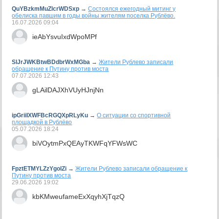
QuYBzkmMuZlcrWDSxp
→
Состоялся ежегодный митинг у
обелиска павшим в годы войны жителям поселка Рублёво.
16.07.2026
09:04
ieAbYsvuIxdWpoMPf
SlJrJWKBtwBDdbrWxMGba
→
Жители Рублево записали
обращение к Путину против моста
07.07.2026
12:43
gLAilDAJXhVUyHJnjNn
ipGriiIXWFBcRGQXpRLyKu
→
О ситуации со спортивной
площадкой в Рублёво
05.07.2026
18:24
biVOytmPxQEAyTKWFqYFWsWC
FpztETMYLZzYgolZi
→
Жители Рублево записали обращение к
Путину против моста
29.06.2026
19:02
kbKMweufameExXqyhXjTqzQ