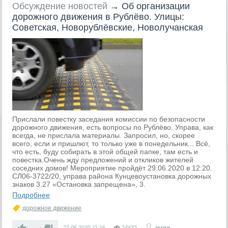
Обсуждение новостей
→
Об организации
дорожного движения в Рублёво. Улицы:
Советская, Новорублёвские, Новолучанская
Прислали повестку заседания комиссии по безопасности
дорожного движения, есть вопросы по Рублёво. Управа, как
всегда, не прислала материалы. Запросил, но, скорее
всего, если и пришлют, то только уже в понедельник... Всё,
что есть, буду собирать в этой общей папке, там есть и
повестка.Очень жду предложений и откликов жителей
соседних домов! Мероприятие пройдёт 29.06.2020 в 12:20.
СЛ06-3722/20, управа района Кунцевоустановка дорожных
знаков 3.27 «Остановка запрещена», 3.
Подробнее
дорожное движение
—
27.06.2020
11:16
24433
aspire