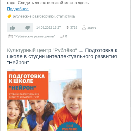
года: Следить за статистикой можно здесь.
Подробнее
рублёвские разговорчики
,
статистика
—
14.09.2022
15:27
3719
aspire
"Рублёвские разговорчики"
0
Культурный центр "Рублёво"
→
Подготовка к
школе в студии интеллектуального развития
"Нейрон"