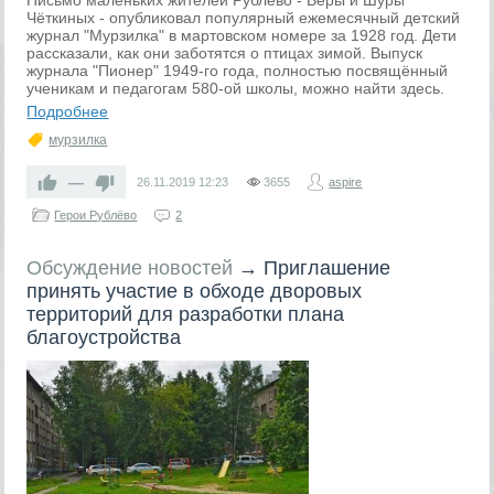
Письмо маленьких жителей Рублёво - Веры и Шуры
Чёткиных - опубликовал популярный ежемесячный детский
журнал "Мурзилка" в мартовском номере за 1928 год. Дети
рассказали, как они заботятся о птицах зимой. Выпуск
журнала "Пионер" 1949-го года, полностью посвящённый
ученикам и педагогам 580-ой школы, можно найти здесь.
Подробнее
мурзилка
—
26.11.2019
12:23
3655
aspire
Герои Рублёво
2
Обсуждение новостей
→
Приглашение
принять участие в обходе дворовых
территорий для разработки плана
благоустройства