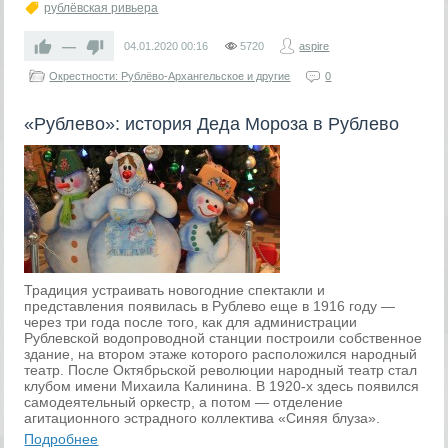
рублёвская ривьера
—
04.01.2020
00:16
5720
aspire
Окрестности: Рублёво-Архангельское и другие
0
«Рублево»: история Деда Мороза в Рублево
Традиция устраивать новогодние спектакли и
представления появилась в Рублево еще в 1916 году —
через три года после того, как для администрации
Рублевской водопроводной станции построили собственное
здание, на втором этаже которого расположился народный
театр. После Октябрьской революции народный театр стал
клубом имени Михаила Калинина. В 1920-х здесь появился
самодеятельный оркестр, а потом — отделение
агитационного эстрадного коллектива «Синяя блуза».
Подробнее