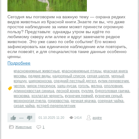
Сегодня мы поговорим на важную тему — охрана редких
видов животных из Красной книги.Знаете ли вы, что даже
простое наблюдение за ними может принести огромную
пользу? Представьте: однажды утром вы идёте по
любимому скверу или аллее и вдруг замечаете редкое
животное. Это уже само по себе событие! Его можно
зафиксировать как единичное наблюдение или повторить,
если повезёт, и для специалистов такие данные особенно
ценны.
Подробнее
краснокнижные животные
,
краснокнижные птицы
,
красная книга
москвы
,
редкие виды
,
надзорный список
,
серая цапля
,
черный
коршун
,
широконоска
,
средний пестрый дятел
,
кулик-перевозчик
,
чеглок
,
чирок-трескунок
,
заяц-русак
,
гоголь
,
желна
,
ополовник
,
длиннохвостая синица
,
лесной конек
,
пухляк
,
буроголовая гаичка
,
московка
,
хохлатая чернеть
,
кузнечик певчий
,
кузнечик серый
,
мохноногая пчела
,
горихвостка
,
речная крачка
,
озерная чайка
,
сизая чайка
,
ястреб-перепелятник
—
01.10.2025
11:20
1414
aspire
Животные
1