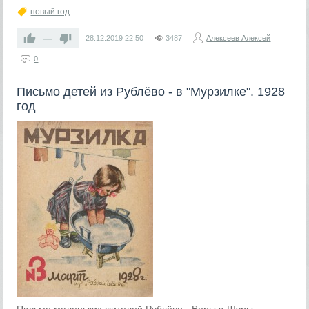
новый год
—
28.12.2019
22:50
3487
Алексеев Алексей
0
Письмо детей из Рублёво - в "Мурзилке". 1928
год