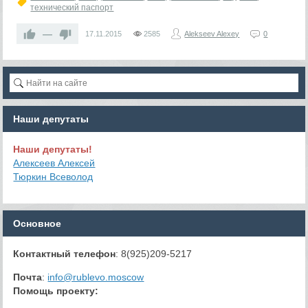
технический паспорт
—
17.11.2015
2585
Alekseev Alexey
0
Наши депутаты
Наши депутаты!
Алексеев Алексей
Тюркин Всеволод
Основное
Контактный телефон
: 8(925)209-5217
Почта
:
info@rublevo.moscow
Помощь проекту
: