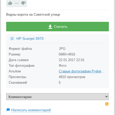
—
Видны ворота на Советской улице
Скачать
HP Scanjet 3970
Формат файла
JPG
Размер
6980×4816
Дата съёмки
22.01.2017
22:01
Тип фотографии
Фото
Альбом
Старые фотографии Рублёво (до 1980 года)
Просмотры
4810 просмотров
Скачиваний
5
RS
Написать комментарий