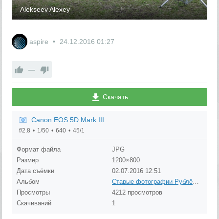
Alekseev Alexey
aspire
24.12.2016
01:27
—
Скачать
Canon EOS 5D Mark III
f/2.8
1/50
640
45/1
Формат файла
JPG
Размер
1200×800
Дата съёмки
02.07.2016
12:51
Альбом
Старые фотографии Рублёво (до 1980 года)
Просмотры
4212 просмотров
Скачиваний
1