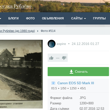
БЛОГИ
ФОТО
ОБЪЯВЛЕНИЯ
САЙТЫ
ГРУППЫ
 Рублёво (до 1980 года)
Фото #514
aspire
24.12.2016
01:27
—
Скачать
Canon EOS 5D Mark III
f/3.5
1/50
1250
45/1
Формат файла
JPG
Размер
1200×800
Дата съёмки
02.07.2016
12:53