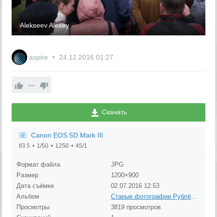
Alekseev Alexey
aspire
24.12.2016
01:27
—
Скачать
Canon EOS 5D Mark III
f/3.5
1/50
1250
45/1
Формат файла
JPG
Размер
1200×900
Дата съёмки
02.07.2016
12:53
Альбом
Старые фотографии Рублёво (до 1980 года)
Просмотры
3819 просмотров