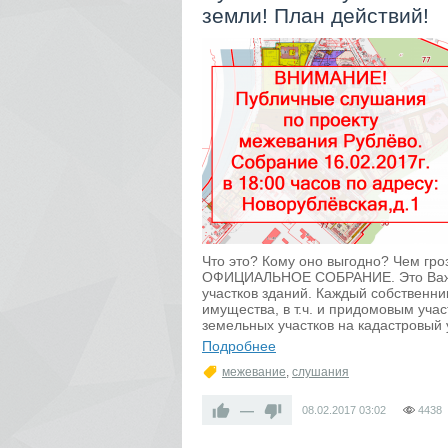
земли! План действий!
Что это? Кому оно выгодно? Чем гр
ОФИЦИАЛЬНОЕ СОБРАНИЕ. Это Важно
участков зданий. Каждый собственни
имущества, в т.ч. и придомовым уч
земельных участков на кадастровый 
Подробнее
межевание
,
слушания
—
08.02.2017
03:02
4438