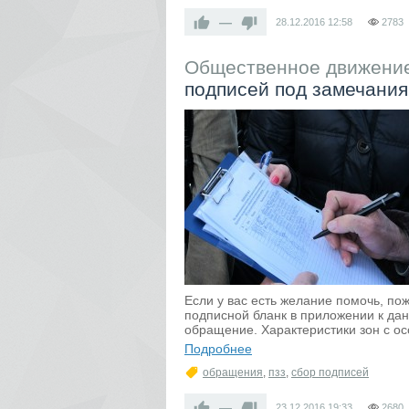
—
28.12.2016
12:58
2783
Общественное движение
подписей под замечания
Если у вас есть желание помочь, по
подписной бланк в приложении к да
обращение. Характеристики зон с ос
Подробнее
обращения
,
пзз
,
сбор подписей
—
23.12.2016
19:33
2680