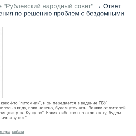
 "Рублевский народный совет"
→
Ответ
ения по решению проблем с бездомными
ь какой-то "питомник", и он передаётся в ведение ГБУ
лось в виду, пока неясно, будем уточнять. Заявки от жителей
ищник р-на Кунцево". Каких-либо квот на отлов нету, будем
ичеству нет."
ктура
,
собаки