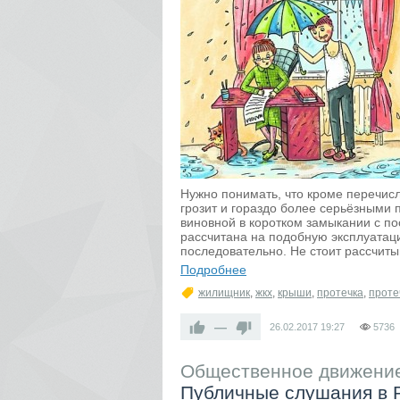
Нужно понимать, что кроме перечис
грозит и гораздо более серьёзными 
виновной в коротком замыкании с п
рассчитана на подобную эксплуатац
последовательно. Не стоит рассчитыв
Подробнее
жилищник
,
жкх
,
крыши
,
протечка
,
проте
—
26.02.2017
19:27
5736
Общественное движение
Публичные слушания в 