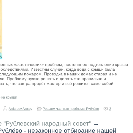
ленных «эстетических» проблем, постоянное подтопление крыши
последствиями. Известны случаи, когда вода с крыши была
оследующим пожаром. Проводка в наших домах старая и не
ию. Проблему нужно решать и делать это правильно и
ать, что завтра придёт мастер и всё решится само собой.
чка крыши
Alekseev Alexey
Решаем частные проблемы Рублёво
2
 "Рублевский народный совет"
→
Рублёво - незаконное отбирание нашей