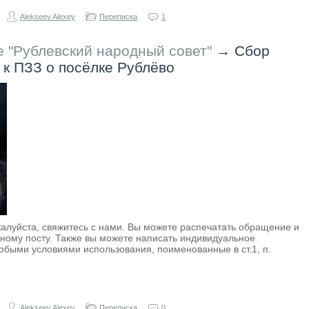
Alekseev Alexey
Переписка
1
 "Рублевский народный совет"
→
Сбор
 к ПЗЗ о посёлке Рублёво
жалуйста, свяжитесь с нами. Вы можете распечатать обращение и
нному посту. Также вы можете написать индивидуальное
обыми условиями использования, поименованные в ст.1, п.
Alekseev Alexey
Переписка
0