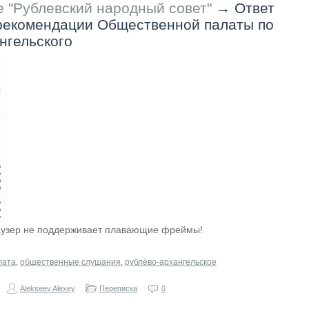
 "Рублевский народный совет"
→
Ответ
рекомендации Общественной палаты по
нгельского
раузер не поддерживает плавающие фреймы!
лата
,
общественные слушания
,
рублёво-архангельское
Alekseev Alexey
Переписка
0