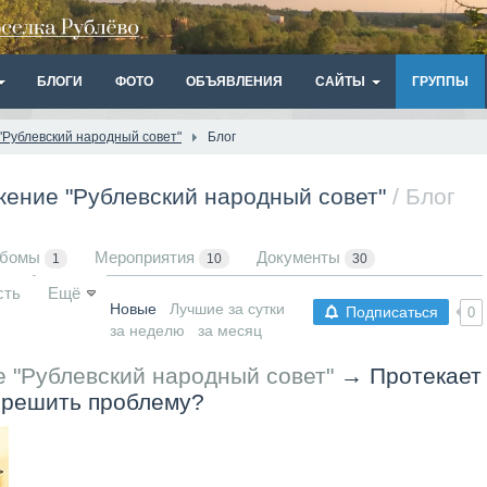
БЛОГИ
ФОТО
ОБЪЯВЛЕНИЯ
САЙТЫ
ГРУППЫ
Рублевский народный совет"
Блог
ение "Рублевский народный совет"
/ Блог
ьбомы
Мероприятия
Документы
1
10
30
сть
Ещё
Новые
Лучшие за сутки
Подписаться
0
за неделю
за месяц
 "Рублевский народный совет"
→
Протекает
к решить проблему?