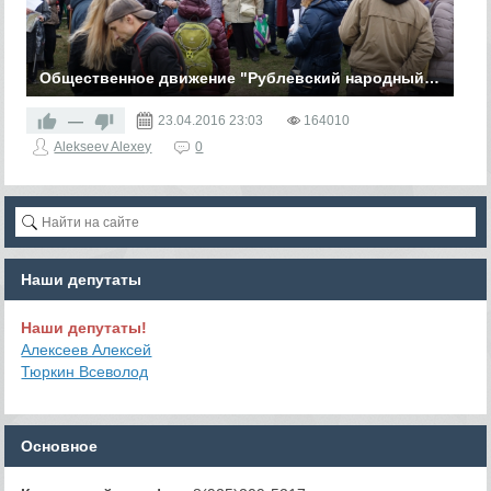
Общественное движение "Рублевский народный совет" → 23.04.16 Митинг жителей против ухудшения экологической ситуации в г. Москве
Жители Рублево проводят санкционированный митинг
против ухудшения экологической ситуации в г. Москве.
—
23.04.2016
23:03
164010
Alekseev Alexey
0
Наши депутаты
Наши депутаты!
Алексеев Алексей
Тюркин Всеволод
Основное