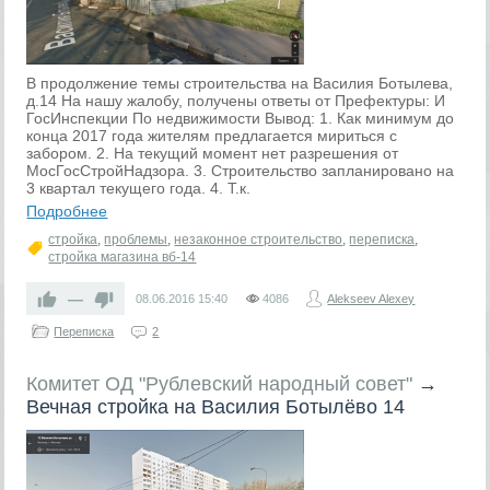
В продолжение темы строительства на Василия Ботылева,
д.14 На нашу жалобу, получены ответы от Префектуры: И
ГосИнспекции По недвижимости Вывод: 1. Как минимум до
конца 2017 года жителям предлагается мириться с
забором. 2. На текущий момент нет разрешения от
МосГосСтройНадзора. 3. Строительство запланировано на
3 квартал текущего года. 4. Т.к.
Подробнее
стройка
,
проблемы
,
незаконное строительство
,
переписка
,
стройка магазина вб-14
—
08.06.2016
15:40
4086
Alekseev Alexey
Переписка
2
Комитет ОД "Рублевский народный совет"
→
Вечная стройка на Василия Ботылёво 14