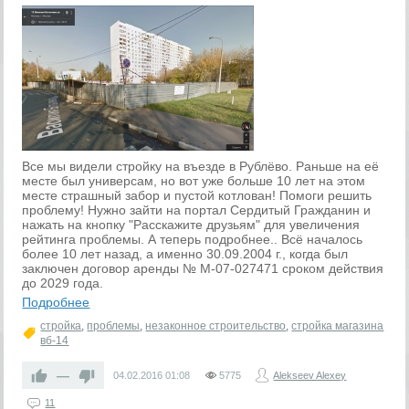
Все мы видели стройку на въезде в Рублёво. Раньше на её
месте был универсам, но вот уже больше 10 лет на этом
месте страшный забор и пустой котлован! Помоги решить
проблему! Нужно зайти на портал Сердитый Гражданин и
нажать на кнопку "Расскажите друзьям" для увеличения
рейтинга проблемы. А теперь подробнее.. Всё началось
более 10 лет назад, а именно 30.09.2004 г., когда был
заключен договор аренды № М-07-027471 сроком действия
до 2029 года.
Подробнее
стройка
,
проблемы
,
незаконное строительство
,
стройка магазина
вб-14
—
04.02.2016
01:08
5775
Alekseev Alexey
11