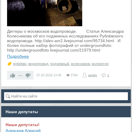
Диггеры о москвосков водопроводе. Статья Александра
Колесникова об его подземных исследованиях Рублёвского
водопровода. http://alex-avr2.livejournal.com/95734.html И
более полные набор фотографий от undergroundfoto:
http://undergroundfoto.livejournal.com/21979.html
Подробнее
рублёво
,
водопровод
,
подземный
,
колесников
,
коллектор
—
07.02.2016
13:45
2760
aspire
1
Наши депутаты
Наши депутаты!
Алексеев Алексей