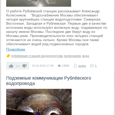
О работе Рублёвской станции рассказывает Александр
Колесников. "Водоснабжение Москвы обеспечивают
четыре крупнейших станции водоподготовки: Северная,
Восточная, Западная и Рублевская. Первые две в качестве
источника воды используют волжскую воду, подаваемую по
каналу имени Москвы. Последние две берут воду из
Москвы-реки. Производительности этих четырех станций
отличаются не очень сильно. Кроме Москвы они также
обеспечивают водой ряд подмосковных городов.
Подробнее
рублёвская станция водоподготовк
,
колесников
,
вода
—
15.02.2016
17:48
13885
aspire
1
Подземные коммуникации Рублёвского
водопровода