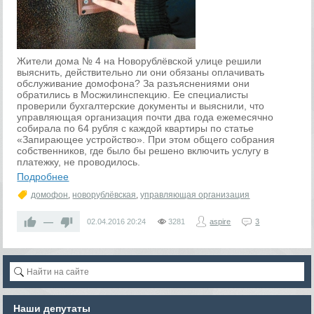
Жители дома № 4 на Новорублёвской улице решили
выяснить, действительно ли они обязаны оплачивать
обслуживание домофона? За разъяснениями они
обратились в Мосжилинспекцию. Ее специалисты
проверили бухгалтерские документы и выяснили, что
управляющая организация почти два года ежемесячно
собирала по 64 рубля с каждой квартиры по статье
«Запирающее устройство». При этом общего собрания
собственников, где было бы решено включить услугу в
платежку, не проводилось.
Подробнее
домофон
,
новорублёвская
,
управляющая организация
—
02.04.2016
20:24
3281
aspire
3
Наши депутаты