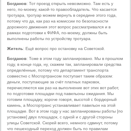
Богданов
: Тот проезд открыть невозможно. Там есть у
него, по-моему, какой-то правообладатель. Что касается
тротуара, тротуар можем вернуть в середине этого года,
потому что да, как раз на комиссии по безопасности
дорожного движения этот вопрос рассматривался и в
рамках подготовки к ФИФА, по-моему, должны быть
выполнены работы по устройству тротуара.
Житель
: Ещё вопрос про остановку на Советской.
Богданов
: Тоже в этом году запланировано. Мы в прошлом
году, в конце года, ну, скажем так, запланировали средства
определённые, потому что департамент транспорта
совместно с Мосгортрансом поступает таким образом:
деньги, поступающие за счёт платных парковок,
перечисляются как раз на выполнение вот этих вот работ,
по подготовке площадки под павильоны ожидания. Мы
готовим площадку, короче говоря, высотой с бордюрный
камень, а Мосгортранс устанавливает павильон на этой
площадке. Вот в этом году у нас запланированы работы [по
установке] двух площадок, с одной и с другой стороны
улицы Советской. Скорей всего, немного сдвинут, потому
что пешеходный переход должен быть по правилам