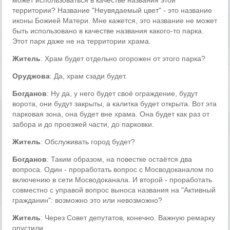
может использоваться в качестве названия этой
территории? Название "Неувядаемый цвет" - это название
иконы Божией Матери. Мне кажется, это название не может
быть использовано в качестве названия какого-то парка.
Этот парк даже не на территории храма.
Житель
: Храм будет отдельно огорожен от этого парка?
Оруджова
: Да, храм сзади будет.
Богданов
: Ну да, у него будет своё ограждение, будут
ворота, они будут закрыты, а калитка будет открыта. Вот эта
парковая зона, она будет вне храма. Она будет как раз от
забора и до проезжей части, до парковки.
Житель
: Обслуживать город будет?
Богданов
: Таким образом, на повестке остаётся два
вопроса. Один - проработать вопрос с Мосводоканалом по
включению в сети Мосводоканала. И второй - проработать
совместно с управой вопрос выноса названия на "Активный
гражданин": возможно это или невозможно?
Житель
: Через Совет депутатов, конечно. Важную ремарку
опустили.