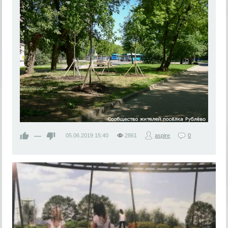
—
05.06.2019
15:40
2861
aspire
0