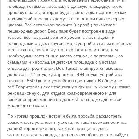
прилегающая к храму. Мы устраиваем пешеходные пути,
площадки отдыха, небольшую детскую площадку, также
проезжую часть, которая будет использоваться только как
технический проезд к храму: вот то, что вы видите серым
цветом. Всё остальное покрыто (неразб.) покрытием
пешеходных дорог. Весь парк будет построен в виде
террас, все террасы разного уровня с лестницами и
площадками отдыха круговыми, с устройствами затенённых
мест отдыха, поскольку это открытая территория, там
необходимы затенённые места отдыха, с перголами, со
скамьями и небольшая детская площадка с местами
отдыха для родителей. Вот. Также планируется высадка
деревьев - 47 штук, кустарников - 494 штуки, устройство
газонов - 5500 кв.м и устройство цветников. В общем-то
всё.Территория несёт транзитную функцию к храму и также
рекреационную, для отдыха кратковременного и для
времяпрепровождения на детской площадке для детей
младшего возраста.
По итогам прошлой встречи была просьба рассмотреть
возможность установки туалета, но такой возможности на
данной территории нет, так как в принципе здесь
это маленькая площадь, это нецелесообразно, это выйдет