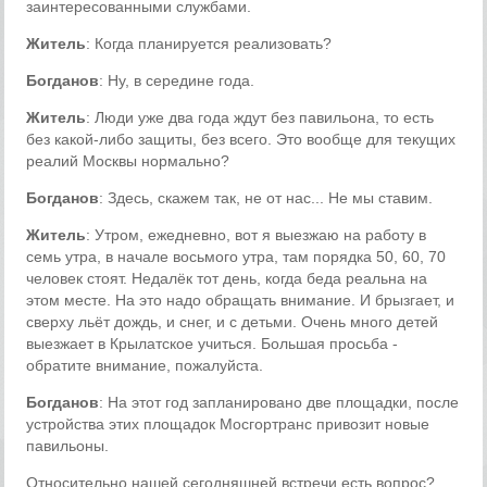
заинтересованными службами.
Житель
: Когда планируется реализовать?
Богданов
: Ну, в середине года.
Житель
: Люди уже два года ждут без павильона, то есть
без какой-либо защиты, без всего. Это вообще для текущих
реалий Москвы нормально?
Богданов
: Здесь, скажем так, не от нас... Не мы ставим.
Житель
: Утром, ежедневно, вот я выезжаю на работу в
семь утра, в начале восьмого утра, там порядка 50, 60, 70
человек стоят. Недалёк тот день, когда беда реальна на
этом месте. На это надо обращать внимание. И брызгает, и
сверху льёт дождь, и снег, и с детьми. Очень много детей
выезжает в Крылатское учиться. Большая просьба -
обратите внимание, пожалуйста.
Богданов
: На этот год запланировано две площадки, после
устройства этих площадок Мосгортранс привозит новые
павильоны.
Относительно нашей сегодняшней встречи есть вопрос?