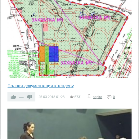
Полная документация к тендеру
—
25.03.2018
01:23
5731
aspire
0