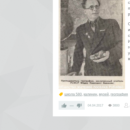
школа 580
,
калинин
,
музей
,
география
—
04.04.2017
3800