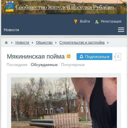
Войти
Регистрация
Новости
Общество
Строительство и застройка
Мякининская пойма
Подписаться
0
Последние
Обсуждаемые
Популярные