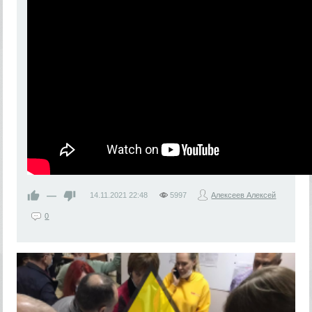
—
14.11.2021
22:48
5997
Алексеев Алексей
0