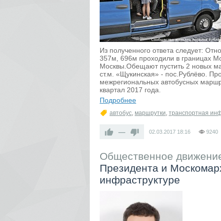
Из полученного ответа следует: Отн
357м, 696м проходили в границах Мо
Москвы.Обещают пустить 2 новых мар
ст.м. «Щукинская» - пос.Рублёво. Пр
межрегиональных автобусных маршру
квартал 2017 года.
Подробнее
автобус
,
маршрутки
,
транспортная инф
—
02.03.2017
18:16
9240
Общественное движение
Президента и Москомар
инфраструктуре