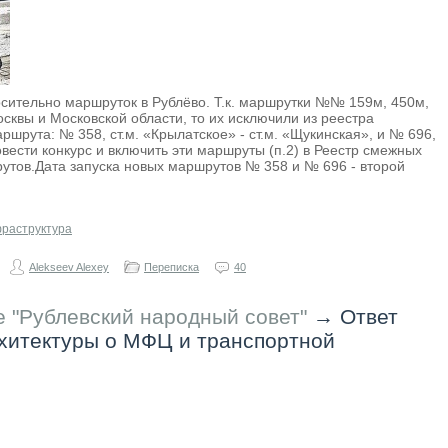
осительно маршруток в Рублёво. Т.к. маршрутки №№ 159м, 450м,
сквы и Московской области, то их исключили из реестра
шрута: № 358, ст.м. «Крылатское» - ст.м. «Щукинская», и № 696,
овести конкурс и включить эти маршруты (п.2) в Реестр смежных
тов.Дата запуска новых маршрутов № 358 и № 696 - второй
раструктура
Alekseev Alexey
Переписка
40
 "Рублевский народный совет"
→
Ответ
хитектуры о МФЦ и транспортной