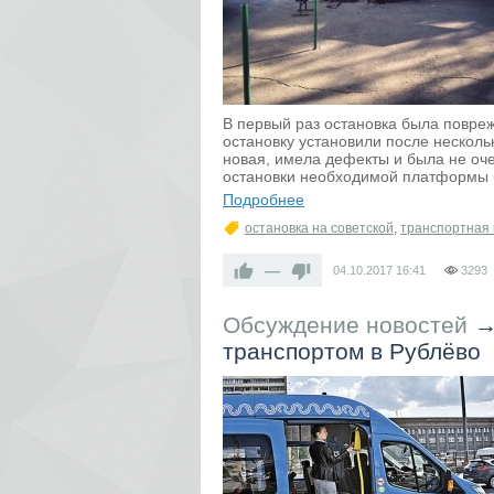
В первый раз остановка была повреж
остановку установили после нескол
новая, имела дефекты и была не оче
остановки необходимой платформы б
Подробнее
остановка на советской
,
транспортная
—
04.10.2017
16:41
3293
Обсуждение новостей
транспортом в Рублёво