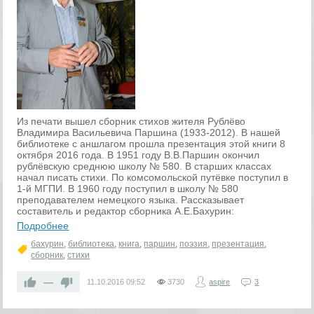
Из печати вышел сборник стихов жителя Рублёво
Владимира Васильевича Паршина (1933-2012). В нашей
библиотеке с аншлагом прошла презентация этой книги 8
октября 2016 года. В 1951 году В.В.Паршин окончил
рублёвскую среднюю школу № 580. В старших классах
начал писать стихи. По комсомольской путёвке поступил в
1-й МГПИ. В 1960 году поступил в школу № 580
преподавателем немецкого языка. Рассказывает
составитель и редактор сборника А.Е.Бахурин:
Подробнее
бахурин
,
библиотека
,
книга
,
паршин
,
поэзия
,
презентация
,
сборник
,
стихи
—
11.10.2016
09:52
3730
aspire
3