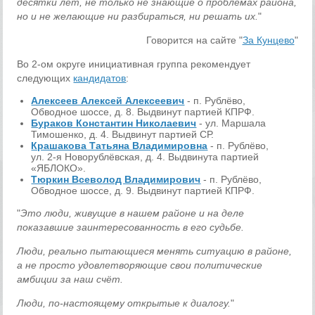
десятки лет, не только не знающие о проблемах района,
но и не желающие ни разбираться, ни решать их.
"
Говорится на сайте "
За Кунцево
"
Во 2-ом округе инициативная группа рекомендует
следующих
кандидатов
:
Алексеев Алексей Алексеевич
- п. Рублёво,
Обводное шоссе, д. 8. Выдвинут партией КПРФ.
Бураков Константин Николаевич
- ул. Маршала
Тимошенко, д. 4. Выдвинут партией СР.
Крашакова Татьяна Владимировна
- п. Рублёво,
ул. 2-я Новорублёвская, д. 4. Выдвинута партией
«ЯБЛОКО».
Тюркин Всеволод Владимирович
- п. Рублёво,
Обводное шоссе, д. 9. Выдвинут партией КПРФ.
"
Это люди, живущие в нашем районе и на деле
показавшие заинтересованность в его судьбе.
Люди, реально пытающиеся менять ситуацию в районе,
а не просто удовлетворяющие свои политические
амбиции за наш счёт.
Люди, по-настоящему открытые к диалогу.
"