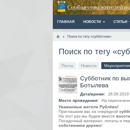
ГЛАВНАЯ
НОВОСТИ
СТАТЬИ
Поиск по тегу «субботник»
Поиск по тегу «су
Посты
Новости
Мероприяти
Субботник по выс
Ботылева
Дата/время:
28.09.2019
Место проведения:
На пересечени
Уважаемые жители Рублёво!
Приглашаем вас на очередной
субб
На этот раз мы будем вместе
восста
Посадочный материал, лопаты и пер
собственное дерево
!