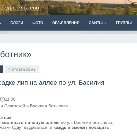
БЛОГИ
ФОТО
ОБЪЯВЛЕНИЯ
САЙТЫ
ГРУППЫ
бботник»
я
Фотоальбомы
адке лип на аллее по ул. Василия
11:00
и Советской и Василия Ботылева
отник
!
навливать липовую аллею
по ул. Василия Ботылёва.
чатки будут выдаваться, и
каждый сможет посадить