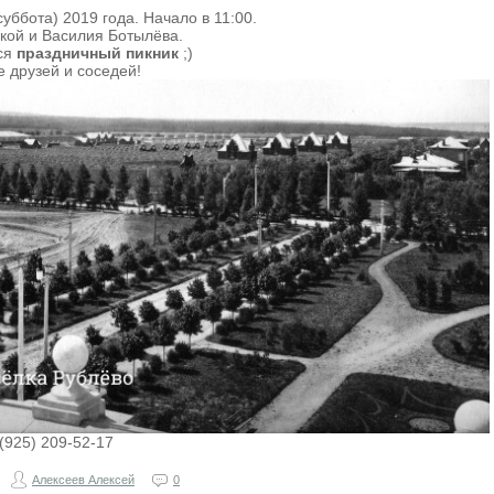
уббота) 2019 года. Начало в 11:00.
кой и Василия Ботылёва.
тся
праздничный пикник
;)
 друзей и соседей!
(925) 209-52-17
Алексеев Алексей
0