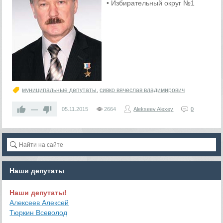
• Избирательный округ №1
муниципальные депутаты
,
сивко вячеслав владимирович
—
05.11.2015
2664
Alekseev Alexey
0
Наши депутаты
Наши депутаты!
Алексеев Алексей
Тюркин Всеволод