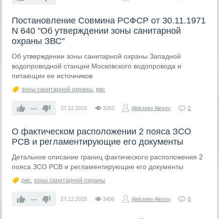
Постановление Совмина РСФСР от 30.11.1971
N 640 "Об утверждении зоны санитарной
охраны ЗВС"
Об утверждении зоны санитарной охраны Западной
водопроводной станции Московского водопровода и
питающих ее источников
зоны санитарной охраны
,
рвс
—
27.12.2015
3253
Alekseev Alexey
2
О фактическом расположении 2 пояса ЗСО
РСВ и регламентирующие его документы
Детальное описание границ фактического расположения 2
пояса ЗСО РСВ и регламентирующие его документы
рвс
,
зоны санитарной охраны
—
27.12.2015
3406
Alekseev Alexey
0