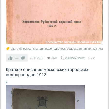
рвс
,
рублевская станция водоподготовк
,
водоохранная зона
,
книга
—
25.11.2016
2378
Alekseev Alexey
2
Краткое описание московских городских
водопроводов 1913
\