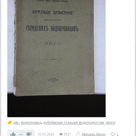
рвс
,
водопровод
,
рублёвская станция водоподготовк
,
книга
—
31.01.2016
2817
Alekseev Alexey
1