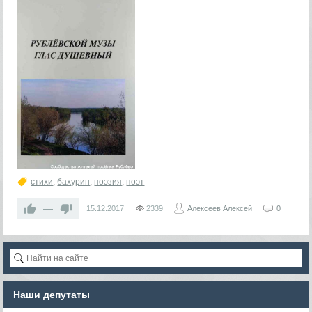
стихи
,
бахурин
,
поэзия
,
поэт
—
15.12.2017
2339
Алексеев Алексей
0
Наши депутаты