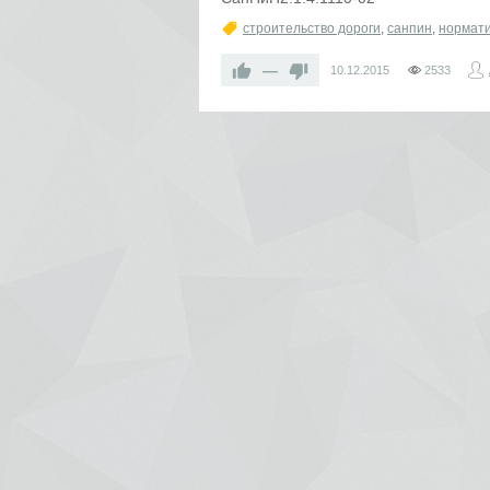
строительство дороги
,
санпин
,
нормат
—
10.12.2015
2533