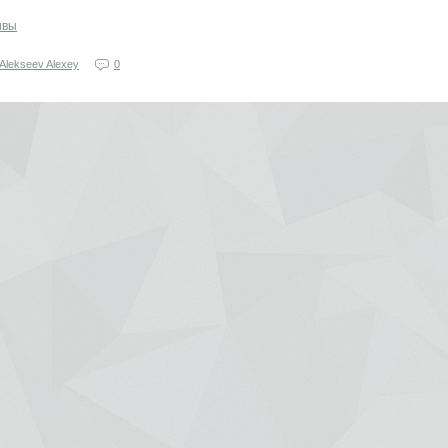
ивы
Alekseev Alexey
0