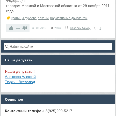
Федерации
городом Москвой и Московской областью от 29 ноября 2011
года
границы рублёво
,
законы
,
нормативные документы
—
30.03.2016
2893
Alekseev Alexey
1
Наши депутаты
Наши депутаты!
Алексеев Алексей
Тюркин Всеволод
Основное
Контактный телефон
: 8(925)209-5217