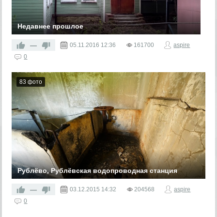
Недавнее прошлое
—
05.11.2016
12:36
161700
aspire
0
83 фото
Рублёво, Рублёвская водопроводная станция
—
03.12.2015
14:32
204568
aspire
0