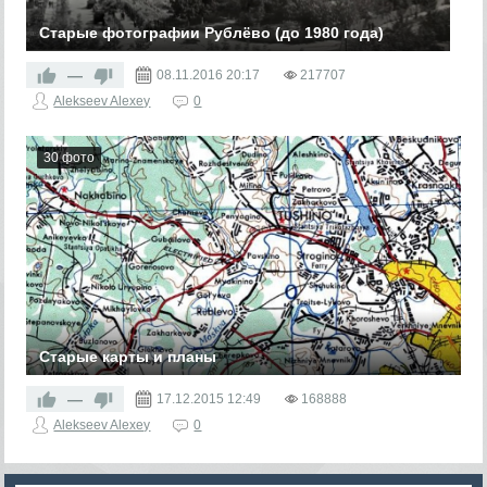
Старые фотографии Рублёво (до 1980 года)
—
08.11.2016
20:17
217707
Alekseev Alexey
0
30 фото
Старые карты и планы
Тут собираем старые карты и планы Рублёво и его
окрестностей
—
17.12.2015
12:49
168888
Alekseev Alexey
0