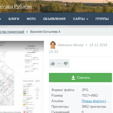
БЛОГИ
ФОТО
ОБЪЯВЛЕНИЯ
САЙТЫ
ГРУППЫ
ства территорий
Василия Ботылева 4
Alekseev Alexey
14.12.2016
19:33
—
Скачать
Формат файла
JPG
Размер
7017×4962
Альбом
Планы благоустройства территорий
Просмотры
3862 просмотра
Скачиваний
0