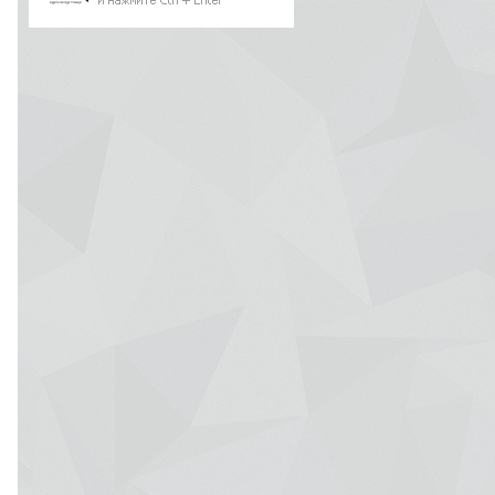
Alexey
3958
RSS