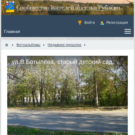
Войти
Регистрация
Фотоальбомы
Недавнее прошлое
ул.В.Ботылёва, старый детский сад.
Октябрь 2010 года