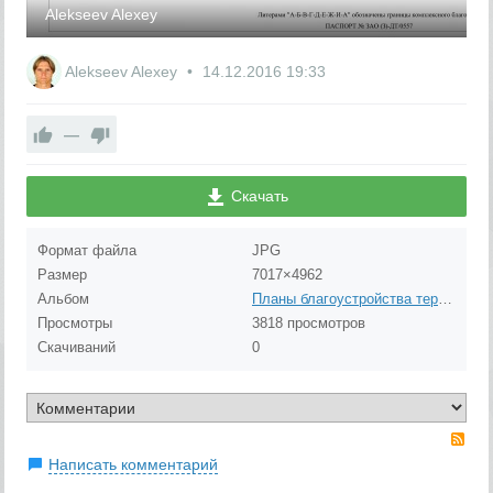
Alekseev Alexey
Alekseev Alexey
14.12.2016
19:33
—
Скачать
Формат файла
JPG
Размер
7017×4962
Альбом
Планы благоустройства территорий
Просмотры
3818 просмотров
Скачиваний
0
RS
Написать комментарий