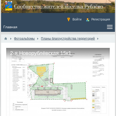
Войти
Регистрация
Фотоальбомы
Планы благоустройства территорий
2-я Новорублёвская 15к1