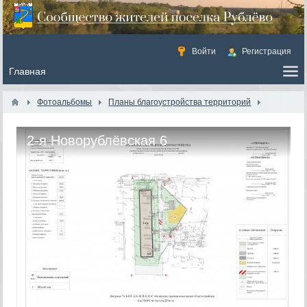
Войти
Регистрация
Фотоальбомы
Планы благоустройства территорий
2-я Новорублёвская 6