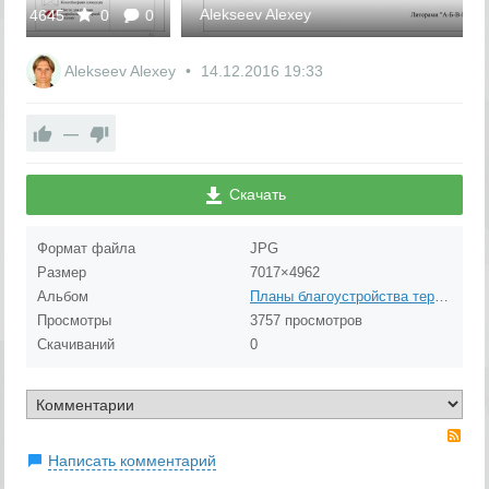
Alekseev Alexey
Alekseev Alexey
14.12.2016
19:33
—
Скачать
Формат файла
JPG
Размер
7017×4962
Альбом
Планы благоустройства территорий
Просмотры
3757 просмотров
Скачиваний
0
RS
Написать комментарий