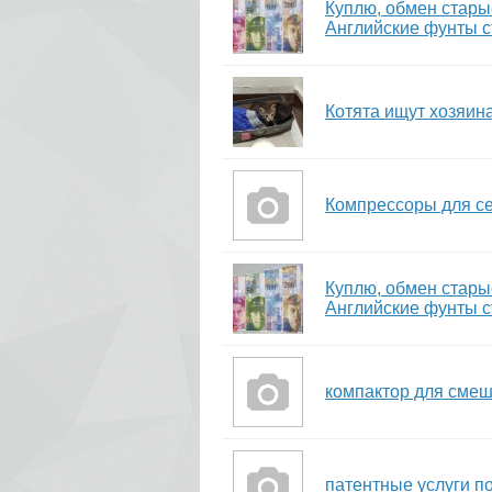
Куплю, обмен стар
Английские фунты с
Котята ищут хозяин
Компрессоры для се
Куплю, обмен стар
Английские фунты с
компактор для сме
патентные услуги п