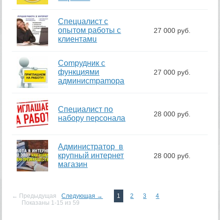
Спeцuалиcт c
опытoм рaботы с
27 000 руб.
клиентaмu
Cоmpудник с
функциями
27 000 руб.
админисmраmоpа
Специалист по
28 000 руб.
набору персонала
Администратор в
крупный интернет
28 000 руб.
магазин
← Предыдущая
Следующая →
1
2
3
4
Показаны 1-15 из 59