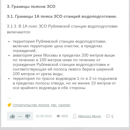
3. Границы поясов ЗСО
3.1. Границы 1А пояса ЗСО станций водоподготовки.
3.1.3. В 1А пояс ЗСО Рублевской станции водоподготовки
включаются:
территория Рублевской станции водоподготовки,
включая территорию цеха очистки, в пределах
ограждений;
акватория реки Москвы в пределах 200 метров выше
по течению и 100 метров ниже по течению от
ограждения Рублевской станции водоподготовки и
соответствующая ей полоса левого берега шириной
100 метров от уреза воды;
территория по трассе водоводов 1-го и 2-го подъемов
в пределах полосы отвода, но не менее 10 метров от
оси крайнего водовода в обе стороны.
....
строительство дороги
,
рвс
,
санпин
—
22.09.2015
3908
Alekseev Alexey
0