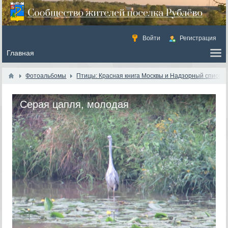
Войти
Регистрация
Фотоальбомы
Птицы: Красная книга Москвы и Надзорный список
Серая цапля, молодая