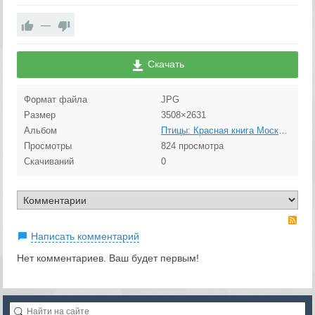
—
Скачать
Формат файла
JPG
Размер
3508×2631
Альбом
Птицы: Красная книга Москвы и Надзорный список
Просмотры
824 просмотра
Скачиваний
0
RS
Написать комментарий
Нет комментариев. Ваш будет первым!