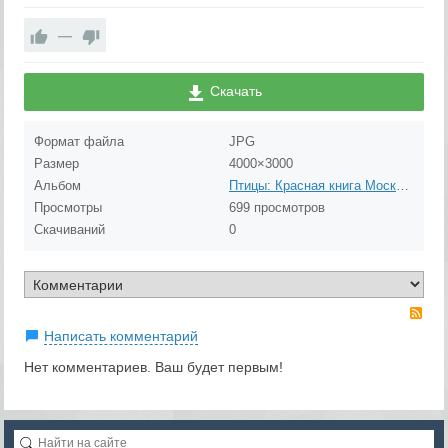
—
Скачать
Формат файла
JPG
Размер
4000×3000
Альбом
Птицы: Красная книга Москвы и Надзорный список
Просмотры
699 просмотров
Скачиваний
0
RS
Написать комментарий
Нет комментариев. Ваш будет первым!