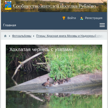
Войти
Регистрация
Фотоальбомы
Птицы: Красная книга Москвы и Надзорный список
Хохлатая чернеть с утятами