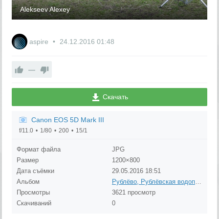
Alekseev Alexey
aspire
24.12.2016
01:48
—
Скачать
Canon EOS 5D Mark III
f/11.0
1/80
200
15/1
Формат файла
JPG
Размер
1200×800
Дата съёмки
29.05.2016
18:51
Альбом
Рублёво, Рублёвская водопроводная станция
Просмотры
3621 просмотр
Скачиваний
0