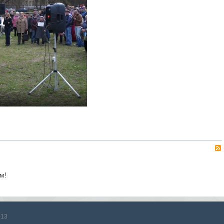
Alekseev A
4757
0
0
м!
013