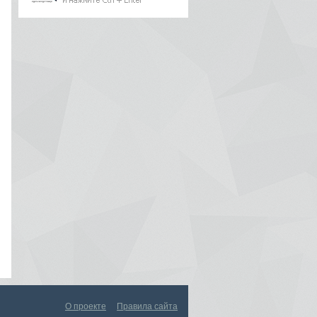
lexey
4840
RSS
О проекте
Правила сайта