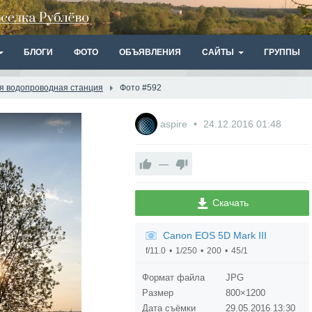
БЛОГИ
ФОТО
ОБЪЯВЛЕНИЯ
САЙТЫ
ГРУППЫ
ая водопроводная станция
Фото #592
aspire
24.12.2016
01:48
—
Скачать
Canon EOS 5D Mark III
f/11.0
1/250
200
45/1
Формат файла
JPG
Размер
800×1200
Дата съёмки
29.05.2016
13:30