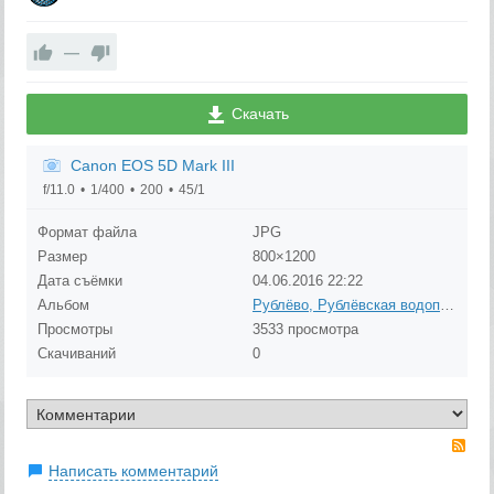
—
Скачать
Canon EOS 5D Mark III
f/11.0
1/400
200
45/1
Формат файла
JPG
Размер
800×1200
Дата съёмки
04.06.2016
22:22
Альбом
Рублёво, Рублёвская водопроводная станция
Просмотры
3533 просмотра
Скачиваний
0
RS
Написать комментарий