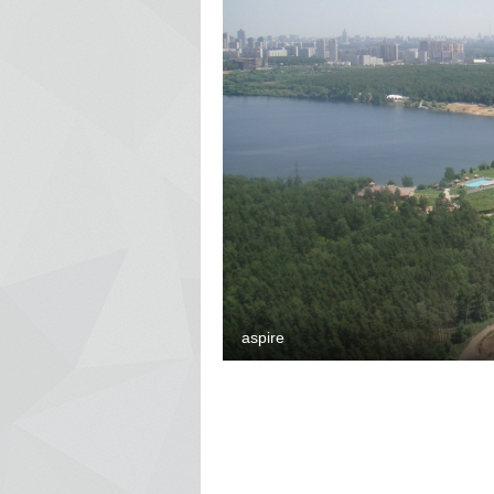
aspire
4837
0
0