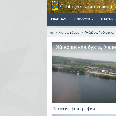
ГЛАВНАЯ
НОВОСТИ
СТАТЬИ
Фотоальбомы
Рублёво, Рублёвска
Живописная бухта, Хели
Захарковская пойма (фо
Хелипорт во vk)
Похожие фотографии