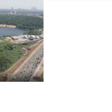
6313
0
0
aspire