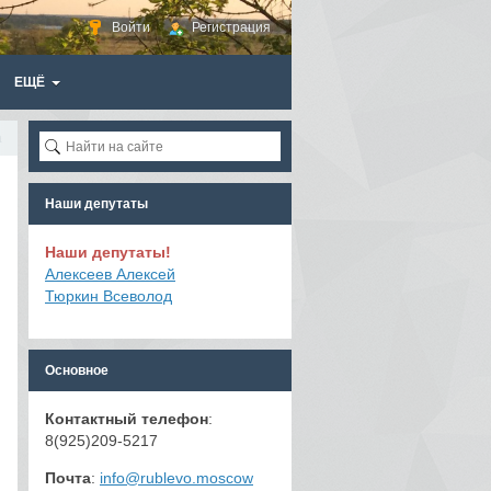
Войти
Регистрация
ЕЩЁ
 (фото со страницы Хелипорт во vk)
Наши депутаты
Наши депутаты!
Алексеев Алексей
Тюркин Всеволод
Основное
Контактный телефон
:
8(925)209-5217
Почта
:
info@rublevo.moscow