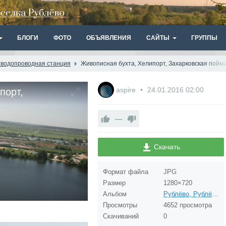
БЛОГИ
ФОТО
ОБЪЯВЛЕНИЯ
САЙТЫ
ГРУППЫ
я водопроводная станция
Живописная бухта, Хелипорт, Захарковская пойма
aspire
24.01.2016
02:00
порт,
то со страницы
—
Скачать
Формат файла
JPG
Размер
1280×720
Альбом
Рублёво, Рублёвская водопроводная станция
Просмотры
4652 просмотра
Скачиваний
0