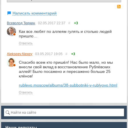
RS
Написать комментарий
Всеволод Тюркин
02.05.2017
22:37
#
+3
Как все любят по аллеям гулять и столько людей
пришло…
Ответить
Alekseev Alexey
03.05.2017
19:05
#
+3
Спасибо всем кто пришёл! Нас было мало, но мы
внесли свой вклад в восстановление Рублёвских
аллей! Было посажено и пересажено больше 25
клёнов!
rublevo.moscow/albums/38-subbotniki-v-rublyovo.html
Ответить
Наши депутаты