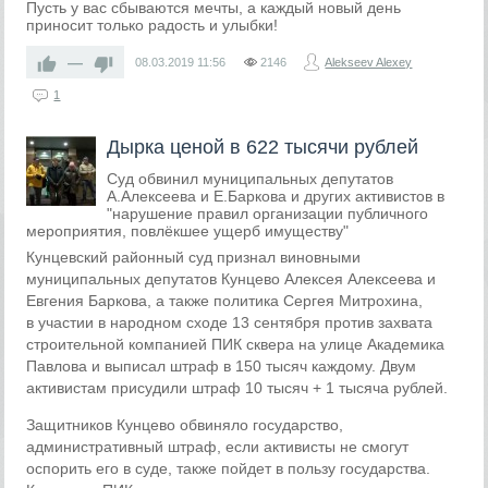
Пусть у вас сбываются мечты, а каждый новый день
приносит только радость и улыбки!
—
08.03.2019
11:56
2146
Alekseev Alexey
1
Дырка ценой в 622 тысячи рублей
Суд обвинил муниципальных депутатов
А.Алексеева и Е.Баркова и других активистов в
"нарушение правил организации публичного
мероприятия, повлёкшее ущерб имуществу"
Кунцевский районный суд признал виновными
муниципальных депутатов Кунцево Алексея Алексеева и
Евгения Баркова, а также политика Сергея Митрохина,
в участии в народном сходе 13 сентября против захвата
строительной компанией ПИК сквера на улице Академика
Павлова и выписал штраф в 150 тысяч каждому. Двум
активистам присудили штраф 10 тысяч + 1 тысяча рублей.
Защитников Кунцево обвиняло государство,
административный штраф, если активисты не смогут
оспорить его в суде, также пойдет в пользу государства.