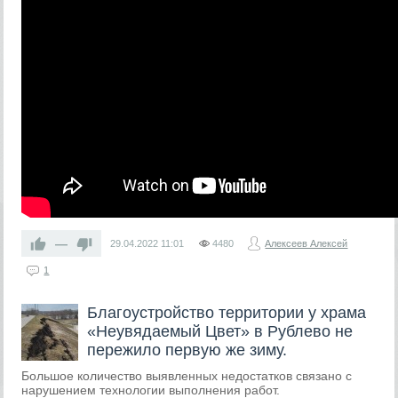
—
29.04.2022
11:01
4480
Алексеев Алексей
1
Благоустройство территории у храма
«Неувядаемый Цвет» в Рублево не
пережило первую же зиму.
Большое количество выявленных недостатков связано с
нарушением технологии выполнения работ.