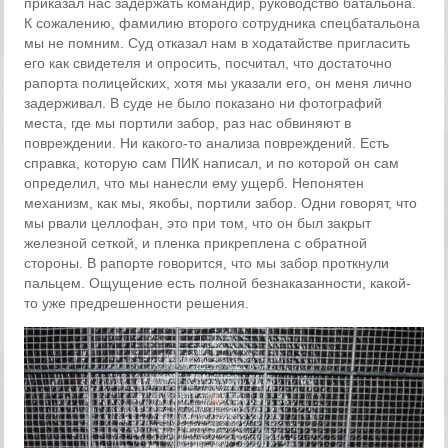
приказал нас задержать командир, руководство батальона.
К сожалению, фамилию второго сотрудника спецбатальона
мы не помним. Суд отказал нам в ходатайстве пригласить
его как свидетеля и опросить, посчитал, что достаточно
рапорта полицейских, хотя мы указали его, он меня лично
задерживал. В суде не было показано ни фотографий
места, где мы портили забор, раз нас обвиняют в
повреждении. Ни какого-то анализа повреждений. Есть
справка, которую сам ПИК написал, и по которой он сам
определил, что мы нанесли ему ущерб. Непонятен
механизм, как мы, якобы, портили забор. Одни говорят, что
мы рвали целлофан, это при том, что он был закрыт
железной сеткой, и пленка прикреплена с обратной
стороны. В рапорте говорится, что мы забор проткнули
пальцем. Ощущение есть полной безнаказанности, какой-
то уже предрешенности решения.