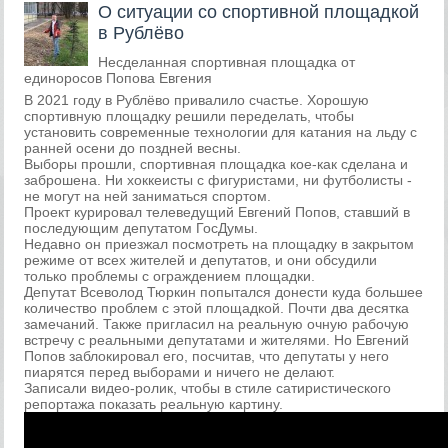
О ситуации со спортивной площадкой
в Рублёво
Несделанная спортивная площадка от
единоросов Попова Евгения
В 2021 году в Рублёво привалило счастье. Хорошую
спортивную площадку решили переделать, чтобы
установить современные технологии для катания на льду с
ранней осени до поздней весны.
Выборы прошли, спортивная площадка кое-как сделана и
заброшена. Ни хоккеисты с фигуристами, ни футболисты -
не могут на ней заниматься спортом.
Проект курировал телеведущий Евгений Попов, ставший в
последующим депутатом ГосДумы.
Недавно он приезжал посмотреть на площадку в закрытом
режиме от всех жителей и депутатов, и они обсудили
только проблемы с ограждением площадки.
Депутат Всеволод Тюркин попытался донести куда большее
количество проблем с этой площадкой. Почти два десятка
замечаний. Также пригласил на реальную очную рабочую
встречу с реальными депутатами и жителями. Но Евгений
Попов заблокировал его, посчитав, что депутаты у него
пиарятся перед выборами и ничего не делают.
Записали видео-ролик, чтобы в стиле сатиристического
репортажа показать реальную картину.