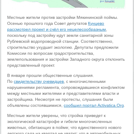
Местные жители против застройки Мякининской поймы.
Осенью прошлого года Совет депутатов
Кунцево
рассмотрел проект и счёл его нецелесообразным
,
поскольку под застройку идут земли санитарной зоны
Рублевской водопроводной станции. Соответственно,
строительство ухудшит экологию. Депутаты предложили
Комиссии по вопросам градостроительства,
землепользования и застройки Западного округа отклонить
представленный проект.
В январе прошли общественные слушания.
По
свидетельству очевидцев
, с многочисленными
нарушениями регламента, сопровождавшиеся конфликтом
между местными жителями и представителями власти и
застройщика. Несмотря не протесты, слушания были
объявлены состоявшимися,
сообщил портал Activatica.Org
.
Местные жители уверены, что стройка приведет к
экологической катастрофе и гибели многочисленных
животных, обитающих в пойме; что единственного нового
детского сада на квартал не хватит; что в автомобильных