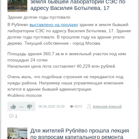
земля бывшей лаборатории СЭС по
адресу Василия Ботылева, 17
Здание долгие годы пустовало
В Рублево
выставлено на продажу
здание и земля бывшей
лаборатории СЭС по адресу Василия Ботылева, 17. Здание
долгие годы пустовало. В прошлом году на здание упало
дерево. Текущий собственник - город Москва.
Площадь здания 360,7 кв.м и земельный участок под ним
площадью 24 сотки.
Начальная цена лота составляет 40,229 млн рублей.
Очень жаль, что подобные строения не передаются под
нужды района. Например наша управляющая компания
ютится в здании бывшей администрации.
#rublevo.moscow
—
08.06.2020
19:30
6073
Алексеев Алексей
1
Для жителей Рублёво прошла лекция
по вопросам капитального ремонта