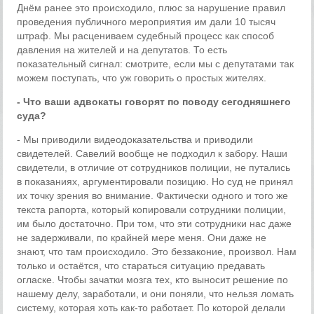
Днём ранее это происходило, плюс за нарушение правил
проведения публичного мероприятия им дали 10 тысяч
штраф. Мы расцениваем судебный процесс как способ
давления на жителей и на депутатов. То есть
показательный сигнал: смотрите, если мы с депутатами так
можем поступать, что уж говорить о простых жителях.
- Что ваши адвокаты говорят по поводу сегодняшнего
суда?
- Мы приводили видеодоказательства и приводили
свидетелей. Савелий вообще не подходил к забору. Наши
свидетели, в отличие от сотрудников полиции, не путались
в показаниях, аргументировали позицию. Но суд не принял
их точку зрения во внимание. Фактически одного и того же
текста рапорта, который копировали сотрудники полиции,
им было достаточно. При том, что эти сотрудники нас даже
не задерживали, по крайней мере меня. Они даже не
знают, что там происходило. Это беззаконие, произвол. Нам
только и остаётся, что стараться ситуацию предавать
огласке. Чтобы зачатки мозга тех, кто выносит решение по
нашему делу, заработали, и они поняли, что нельзя ломать
систему, которая хоть как-то работает. По которой делали