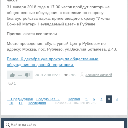
31 января 2018 года в 17.00 часов пройдут повторные
общественные обсуждения с жителями по вопросу
благоустройства парка, прилегающего к храму "Иконы
Божией Матери Неувядаемый цвет» в Рублеве.
Приглашаются все жители.
Место проведения: «Культурный Центр Рублево» по
адресу: Москва, пос. Рублево, ул.Василия Ботылева, д.43.
Ранее, 6 декабря уже проходили общественные
обсуждения по данной территории.
—
30.01.2018
16:29
2785
Алексеев Алексей
1
← Предыдущая
Следующая →
Первая
5
6
7
8
9
10
11
Последняя
Показаны 106-120 из 269