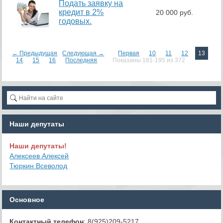
Подать заявку на
кредит в 2%
20 000 руб.
годовых.
← Предыдущая
Следующая →
Первая
10
11
12
13
14
15
16
Последняя
Показаны 181-195 из 372
Наши депутаты
Наши депутаты!
Алексеев Алексей
Тюркин Всеволод
Основное
Контактный телефон
: 8(925)209-5217