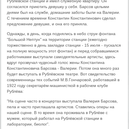
Рублёвской станции и имел служебную квартиру. Он
согласился приютить девушку у себя. Барсов целыми
днями был на службе, домашние заботы были на Валерии.
С течением времени Константин Константинович сделал
предложение девушке, и она его приняла.
Однажды, в день, когда поднялись в небо струи фонтана
"Большой Нептун" на территории станции (ежегодно
торжественно в день закладки станции - 15 июля - пускался
на полную мощность этот фонтан) и перед собравшимися
работниками выступали самодеятельные артисты, здесь
вдруг прозвучал чудесный голос жены Константина
Константиновича Барсова - Валерии. Потом она много раз
будет выступать в Рублёвском театре. Вот свидетельство
современницы тех событий М.В.Гончаровой, работавшей в
1922 году секретарём-машинисткой в рабочем клубе
Рублёва:
"На сцене часто в концертах выступала Валерия Барсова,
пела и часто приглашала артистов. Ставились оперы на
нашей сцене. В то время она проживала в Рублёве с
мужем, который работал на Рублёвской станции в
лаборатории, биолог".