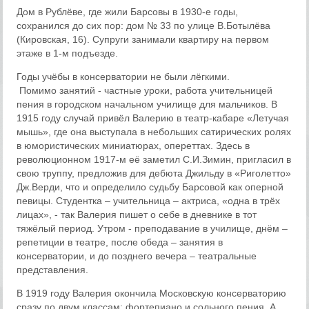
Дом в Рублёве, где жили Барсовы в 1930-е годы,
сохранился до сих пор: дом № 33 по улице В.Ботылёва
(Кировская, 16). Супруги занимали квартиру на первом
этаже в 1-м подъезде.
Годы учёбы в консерватории не были лёгкими.
Помимо
занятий
- частные уроки, работа учительницей
пения в городском начальном училище для мальчиков. В
1915 году случай привёл Валерию в театр-кабаре «Летучая
мышь», где она выступала в небольших сатирических ролях
в юмористических миниатюрах, опереттах. Здесь в
революционном 1917-м её заметил С.И.Зимин, пригласил в
свою труппу, предложив для дебюта Джильду в «Риголетто»
Дж.Верди, что и определило судьбу Барсовой как оперной
певицы. Студентка – учительница – актриса, «одна в трёх
лицах», - так Валерия пишет о себе в дневнике в тот
тяжёлый период. Утром - преподавание в училище, днём –
репетиции в театре, после обеда – занятия в
консерватории, и до позднего вечера – театральные
представления.
В 1919 году Валерия окон­чи­ла Московскую консерваторию
сразу по двум классам: фортепиа­но и соль­но­го пе­ния. А