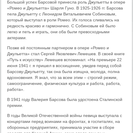
Большой успех Барсовой принесла роль Джульетты в опере
«Ромео и Джульетта» Шарля Гуно. В 1925-1926 гг. Барсова
пела Джульетту с Леонидом Витальевичем Собиновым,
который выступал в роли Ромео. Их голоса сливались на
редкость красиво и гармонично. С Собиновым ей было
легко и петь и играть, они оба были превосходными
актерами.
Позже её постоянным партнером в опере «Ромео и
Джульетта» стал Сергей Яковлевич Лемешев. В своей книге
«Путь к искусству» Лемешев вспоминал: «На премьере 22
июня 1941 г. я пришел в восхищение, увидев перед собой
Барсову-Джульетту, так она была изящна, молода, полна
вдохновения. Я знал, что за всем этим – строгий режим,
самоограничение, физическая культура и работа, работа,
работа».
В 1941 году Валерия Барсова была удостоена Сталинской
премии.
В годы Великой Отечественной войны певица выступала с
концертами перед воинами на фронтах, в госпиталях, на
оборонных предприятиях, принимала участие в сборе