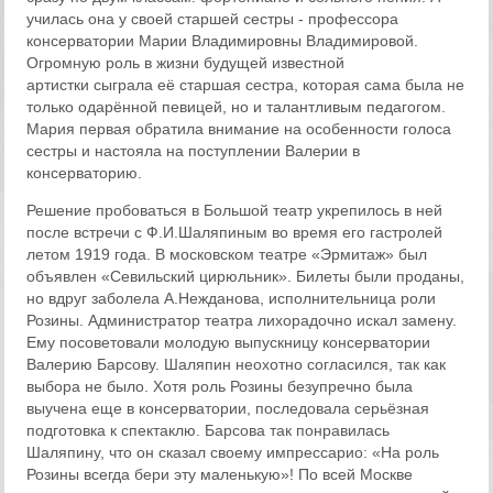
училась она у своей старшей сестры - профессора
консерватории Марии Владимировны Владимировой.
Огромную роль в жизни будущей известной
артистки сыграла её старшая сестра, которая сама была не
только одарённой певицей, но и талантливым педагогом.
Мария первая обратила внимание на особенности голоса
сестры и настояла на поступлении Валерии в
консерваторию.
Решение пробоваться в Большой театр укрепилось в ней
после встречи с Ф.И.Шаляпиным во время его гастролей
летом 1919 года. В московском театре «Эрмитаж» был
объявлен «Севильский цирюльник». Билеты были проданы,
но вдруг заболела А.Нежданова, исполнительница роли
Розины. Администратор театра лихорадочно искал замену.
Ему посоветовали молодую выпускницу консерватории
Валерию Барсову. Шаляпин неохотно согласился, так как
выбора не было. Хотя роль Розины безупречно была
выучена еще в консерватории, последовала серьёзная
подготовка к спектаклю. Барсова так понравилась
Шаляпину, что он сказал своему импрессарио: «На роль
Розины всегда бери эту маленькую»! По всей Москве