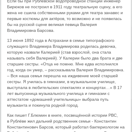
Если бы при Рублёвской водопроводной станции инженер
Бирюков не построил в 1911 году театральную сцену, а его
жена не сшила собственными руками для театра занавес и
первые костюмы для актёров, то возможно и не появилась
бы на русской сцене великая певица Валерия
Владимировна Барсова.
13 июня 1892 года в Астрахани в семье типографского
служащего Владимира Владимирова родилась девочка,
которую назвали Калерией (став взрослой, она стала
называть себя Валерией). У Калерии было два брата и две
старшие сестры. «Отца не помню. Мне едва исполнился
год, когда он умер, – рассказывала Валерия Владимировна.
– Вся наша семья перешла на иждивение моей старшей
сестры. Я училась в гимназии, в музыкальном училище,
выступала в любительских спектаклях и концертах…» В 17
лет выпускница музыкального училища и гимназии с
аттестатом «домашней учительницы» выбрала путь
музыканта и покинула родной город.
Как пишет Г.Блюмин в книге, посвещённой истории РВС,
в Рублёве жил дальний родственник семьи - Константин
Константинович Барсов, который работал бактериологом на