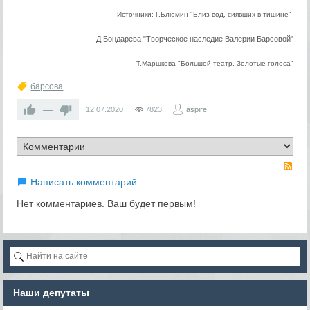
Источники: Г.Блюмин "Близ вод, сиявших в тишине"
Д.Бондарева "Творческое наследие Валерии Барсовой"
Т.Маршкова "Большой театр. Золотые голоса"
барсова
—
12.07.2020
7823
aspire
RS
Написать комментарий
Нет комментариев. Ваш будет первым!
Наши депутаты