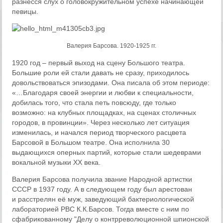
разнесся слух о головокружительном успехе начинающей
певицы.
Валерия Барсова. 1920-1925 гг.
1920 год – первый выход на сцену Большого театра.
Большие роли ей стали давать не сразу, приходилось
довольствоваться эпизодами. Она писала об этом периоде:
«…Благодаря своей энергии и любви к специальности,
добилась того, что стала петь повсюду, где только
возможно: на клубных площадках, на сценах столичных
городов, в провинции». Через несколько лет ситуация
изменилась, и начался период творческого расцвета
Барсовой в Большом театре. Она исполнила 30
выдающихся оперных партий, которые стали шедеврами
вокальной музыки ХХ века.
Валерия Барсова получила звание Народной артистки
СССР в 1937 году. А в следующем году был арестован
и расстрелян её муж, заведующий бактериологической
лабораторией РВС К.К.Барсов. Тогда вместе с ним по
сфабрикованному "Делу о контрреволюционной шпионской