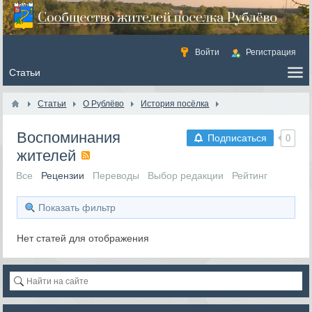
Войти
Регистрация
Статьи
О Рублёво
История посёлка
Воспоминания
Подписаться
0
жителей
Все
Рецензии
Переводы
Выбор редакции
Рейтинг
Показать фильтр
Нет статей для отображения