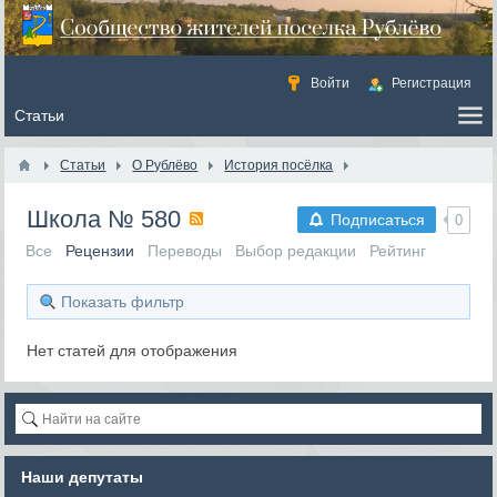
Войти
Регистрация
Статьи
О Рублёво
История посёлка
Школа № 580
Подписаться
0
Все
Рецензии
Переводы
Выбор редакции
Рейтинг
Показать фильтр
Нет статей для отображения
Наши депутаты