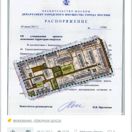
межевание
,
обводное шоссе
—
28.07.2017
3329
Alekseev Alexey
0