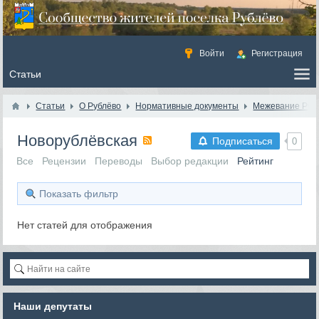
Войти
Регистрация
Статьи
О Рублёво
Нормативные документы
Межевание Руб
Новорублёвская
Подписаться
0
Все
Рецензии
Переводы
Выбор редакции
Рейтинг
Показать фильтр
Нет статей для отображения
Наши депутаты